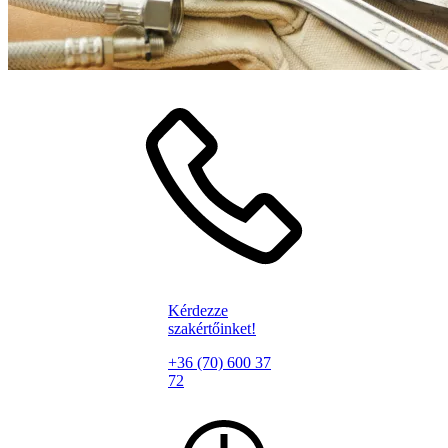
Kérdezze
szakértőinket!
+36 (70) 600 37
72