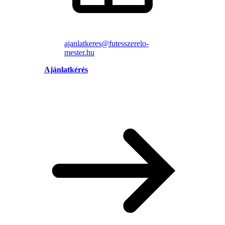
ajanlatkeres@futesszerelo-
mester.hu
Ajánlatkérés