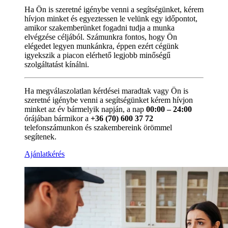
Ha Ön is szeretné igénybe venni a segítségünket, kérem
hívjon minket és egyeztessen le velünk egy időpontot,
amikor szakemberünket fogadni tudja a munka
elvégzése céljából. Számunkra fontos, hogy Ön
elégedet legyen munkánkra, éppen ezért cégünk
igyekszik a piacon elérhető legjobb minőségű
szolgáltatást kínálni.
Ha megválaszolatlan kérdései maradtak vagy Ön is
szeretné igénybe venni a segítségünket kérem hívjon
minket az év bármelyik napján, a nap
00:00 – 24:00
órájában bármikor a
+36 (70) 600 37 72
telefonszámunkon és szakembereink örömmel
segítenek.
Ajánlatkérés