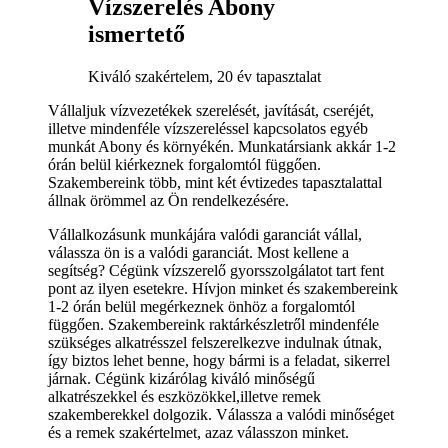
Vízszerelés Abony
ismertető
Kiváló szakértelem, 20 év tapasztalat
Vállaljuk vízvezetékek szerelését, javítását, cseréjét,
illetve mindenféle vízszereléssel kapcsolatos egyéb
munkát Abony és környékén. Munkatársiank akkár 1-2
órán belül kiérkeznek forgalomtól függően.
Szakembereink több, mint két évtizedes tapasztalattal
állnak örömmel az Ön rendelkezésére.
Vállalkozásunk munkájára valódi garanciát vállal,
válassza ön is a valódi garanciát. Most kellene a
segítség? Cégünk vízszerelő gyorsszolgálatot tart fent
pont az ilyen esetekre. Hívjon minket és szakembereink
1-2 órán belül megérkeznek önhöz a forgalomtól
függően. Szakembereink raktárkészletről mindenféle
szükséges alkatrésszel felszerelkezve indulnak útnak,
így biztos lehet benne, hogy bármi is a feladat, sikerrel
járnak. Cégünk kizárólag kiváló minőségű
alkatrészekkel és eszközökkel,illetve remek
szakemberekkel dolgozik. Válassza a valódi minőséget
és a remek szakértelmet, azaz válasszon minket.