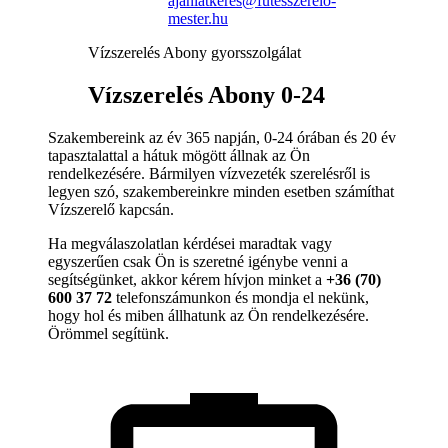
ajanlatkeres@futesszerelo-
mester.hu
Vízszerelés Abony gyorsszolgálat
Vízszerelés Abony 0-24
Szakembereink az év 365 napján, 0-24 órában és 20 év
tapasztalattal a hátuk mögött állnak az Ön
rendelkezésére. Bármilyen vízvezeték szerelésről is
legyen szó, szakembereinkre minden esetben számíthat
Vízszerelő kapcsán.
Ha megválaszolatlan kérdései maradtak vagy
egyszerűen csak Ön is szeretné igénybe venni a
segítségünket, akkor kérem hívjon minket a
+36 (70)
600 37 72
telefonszámunkon és mondja el nekünk,
hogy hol és miben állhatunk az Ön rendelkezésére.
Örömmel segítünk.