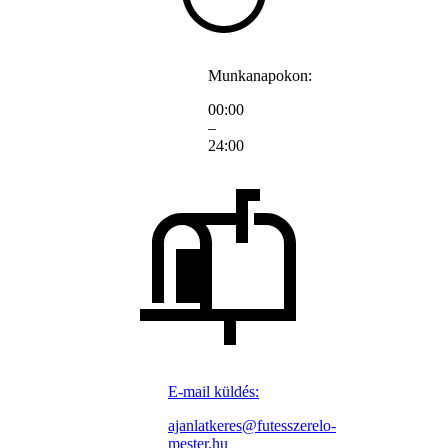
Munkanapokon:
00:00
–
24:00
E-mail küldés:
ajanlatkeres@futesszerelo-
mester.hu