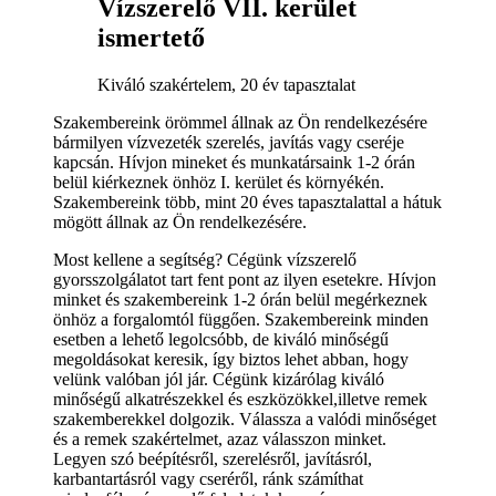
Vízszerelő VII. kerület
ismertető
Kiváló szakértelem, 20 év tapasztalat
Szakembereink örömmel állnak az Ön rendelkezésére
bármilyen vízvezeték szerelés, javítás vagy cseréje
kapcsán. Hívjon mineket és munkatársaink 1-2 órán
belül kiérkeznek önhöz I. kerület és környékén.
Szakembereink több, mint 20 éves tapasztalattal a hátuk
mögött állnak az Ön rendelkezésére.
Most kellene a segítség? Cégünk vízszerelő
gyorsszolgálatot tart fent pont az ilyen esetekre. Hívjon
minket és szakembereink 1-2 órán belül megérkeznek
önhöz a forgalomtól függően. Szakembereink minden
esetben a lehető legolcsóbb, de kiváló minőségű
megoldásokat keresik, így biztos lehet abban, hogy
velünk valóban jól jár. Cégünk kizárólag kiváló
minőségű alkatrészekkel és eszközökkel,illetve remek
szakemberekkel dolgozik. Válassza a valódi minőséget
és a remek szakértelmet, azaz válasszon minket.
Legyen szó beépítésről, szerelésről, javításról,
karbantartásról vagy cseréről, ránk számíthat