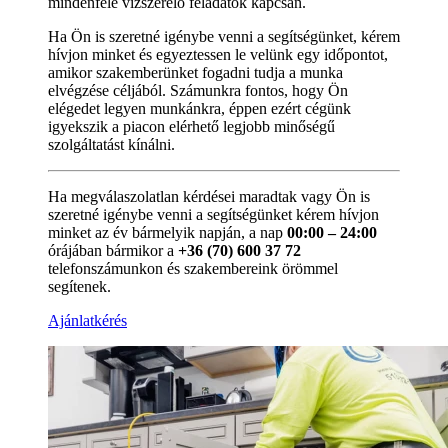
mindenféle vízszerelő feladatok kapcsán.
Ha Ön is szeretné igénybe venni a segítségünket, kérem
hívjon minket és egyeztessen le velünk egy időpontot,
amikor szakemberünket fogadni tudja a munka
elvégzése céljából. Számunkra fontos, hogy Ön
elégedet legyen munkánkra, éppen ezért cégünk
igyekszik a piacon elérhető legjobb minőségű
szolgáltatást kínálni.
Ha megválaszolatlan kérdései maradtak vagy Ön is
szeretné igénybe venni a segítségünket kérem hívjon
minket az év bármelyik napján, a nap
00:00 – 24:00
órájában bármikor a
+36 (70) 600 37 72
telefonszámunkon és szakembereink örömmel
segítenek.
Ajánlatkérés