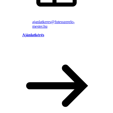
ajanlatkeres@futesszerelo-
mester.hu
Ajánlatkérés