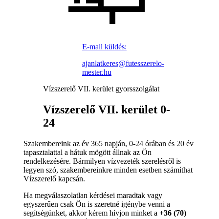
E-mail küldés:
ajanlatkeres@futesszerelo-
mester.hu
Vízszerelő VII. kerület gyorsszolgálat
Vízszerelő VII. kerület 0-
24
Szakembereink az év 365 napján, 0-24 órában és 20 év
tapasztalattal a hátuk mögött állnak az Ön
rendelkezésére. Bármilyen vízvezeték szerelésről is
legyen szó, szakembereinkre minden esetben számíthat
Vízszerelő kapcsán.
Ha megválaszolatlan kérdései maradtak vagy
egyszerűen csak Ön is szeretné igénybe venni a
segítségünket, akkor kérem hívjon minket a
+36 (70)