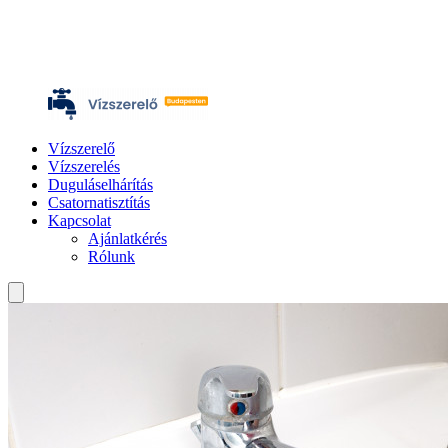
Vízszerelő
Vízszerelés
Duguláselhárítás
Csatornatisztítás
Kapcsolat
Ajánlatkérés
Rólunk