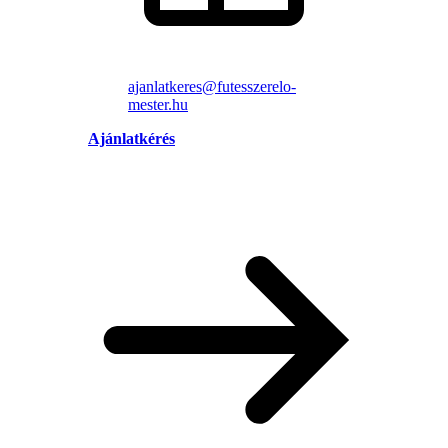
ajanlatkeres@futesszerelo-
mester.hu
Ajánlatkérés