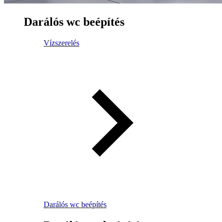
Darálós wc beépítés
Vízszerelés
Darálós wc beépítés