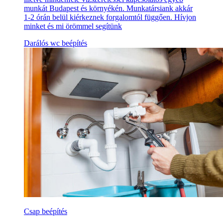
munkát Budapest és környékén. Munkatársiank akkár
1-2 órán belül kiérkeznek forgalomtól függően. Hívjon
minket és mi örömmel segítünk
Darálós wc beépítés
Csap beépítés