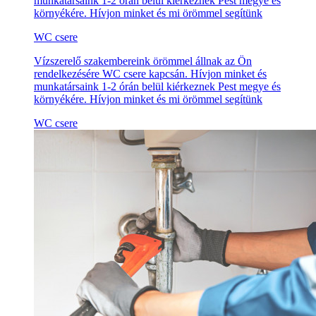
munkatársaink 1-2 órán belül kiérkeznek Pest megye és
környékére. Hívjon minket és mi örömmel segítünk
WC csere
Vízszerelő szakembereink örömmel állnak az Ön
rendelkezésére WC csere kapcsán. Hívjon minket és
munkatársaink 1-2 órán belül kiérkeznek Pest megye és
környékére. Hívjon minket és mi örömmel segítünk
WC csere