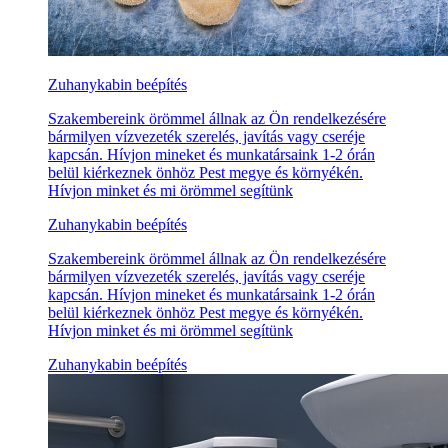
Zuhanykabin beépítés
Szakembereink örömmel állnak az Ön rendelkezésére
bármilyen vízvezeték szerelés, javítás vagy cseréje
kapcsán. Hívjon mineket és munkatársaink 1-2 órán
belül kiérkeznek önhöz Pest megye és környékén.
Hívjon minket és mi örömmel segítünk
Zuhanykabin beépítés
Szakembereink örömmel állnak az Ön rendelkezésére
bármilyen vízvezeték szerelés, javítás vagy cseréje
kapcsán. Hívjon mineket és munkatársaink 1-2 órán
belül kiérkeznek önhöz Pest megye és környékén.
Hívjon minket és mi örömmel segítünk
Zuhanykabin beépítés