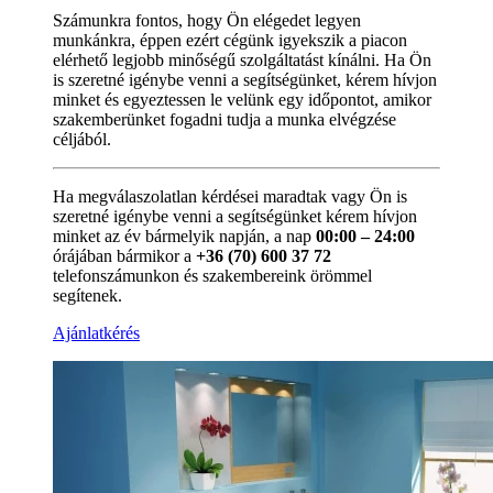
Számunkra fontos, hogy Ön elégedet legyen
munkánkra, éppen ezért cégünk igyekszik a piacon
elérhető legjobb minőségű szolgáltatást kínálni. Ha Ön
is szeretné igénybe venni a segítségünket, kérem hívjon
minket és egyeztessen le velünk egy időpontot, amikor
szakemberünket fogadni tudja a munka elvégzése
céljából.
Ha megválaszolatlan kérdései maradtak vagy Ön is
szeretné igénybe venni a segítségünket kérem hívjon
minket az év bármelyik napján, a nap
00:00 – 24:00
órájában bármikor a
+36 (70) 600 37 72
telefonszámunkon és szakembereink örömmel
segítenek.
Ajánlatkérés