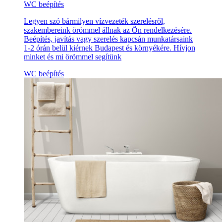
WC beépítés
Legyen szó bármilyen vízvezeték szerelésről,
szakembereink örömmel állnak az Ön rendelkezésére.
Beépítés, javítás vagy szerelés kapcsán munkatársaink
1-2 órán belül kiérnek Budapest és környékére. Hívjon
minket és mi örömmel segítünk
WC beépítés