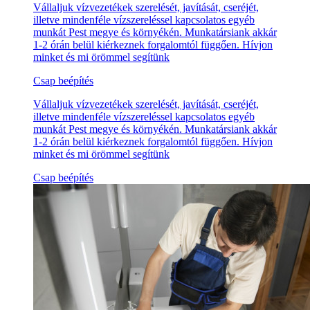
Vállaljuk vízvezetékek szerelését, javítását, cseréjét,
illetve mindenféle vízszereléssel kapcsolatos egyéb
munkát Pest megye és környékén. Munkatársiank akkár
1-2 órán belül kiérkeznek forgalomtól függően. Hívjon
minket és mi örömmel segítünk
Csap beépítés
Vállaljuk vízvezetékek szerelését, javítását, cseréjét,
illetve mindenféle vízszereléssel kapcsolatos egyéb
munkát Pest megye és környékén. Munkatársiank akkár
1-2 órán belül kiérkeznek forgalomtól függően. Hívjon
minket és mi örömmel segítünk
Csap beépítés