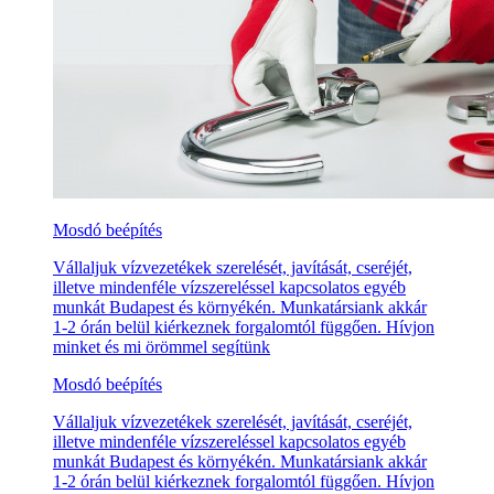
Mosdó beépítés
Vállaljuk vízvezetékek szerelését, javítását, cseréjét,
illetve mindenféle vízszereléssel kapcsolatos egyéb
munkát Budapest és környékén. Munkatársiank akkár
1-2 órán belül kiérkeznek forgalomtól függően. Hívjon
minket és mi örömmel segítünk
Mosdó beépítés
Vállaljuk vízvezetékek szerelését, javítását, cseréjét,
illetve mindenféle vízszereléssel kapcsolatos egyéb
munkát Budapest és környékén. Munkatársiank akkár
1-2 órán belül kiérkeznek forgalomtól függően. Hívjon