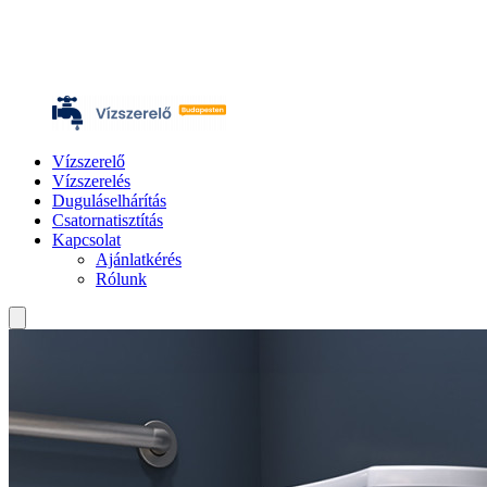
Vízszerelő
Vízszerelés
Duguláselhárítás
Csatornatisztítás
Kapcsolat
Ajánlatkérés
Rólunk