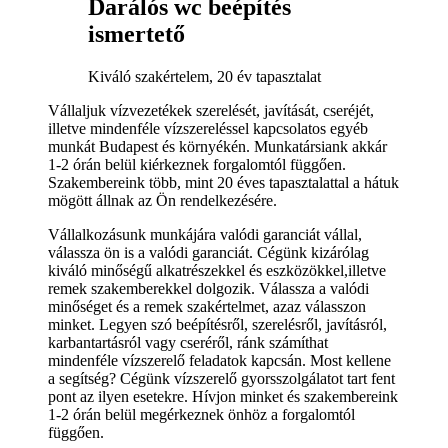
Darálós wc beépítés
ismertető
Kiváló szakértelem, 20 év tapasztalat
Vállaljuk vízvezetékek szerelését, javítását, cseréjét,
illetve mindenféle vízszereléssel kapcsolatos egyéb
munkát Budapest és környékén. Munkatársiank akkár
1-2 órán belül kiérkeznek forgalomtól függően.
Szakembereink több, mint 20 éves tapasztalattal a hátuk
mögött állnak az Ön rendelkezésére.
Vállalkozásunk munkájára valódi garanciát vállal,
válassza ön is a valódi garanciát. Cégünk kizárólag
kiváló minőségű alkatrészekkel és eszközökkel,illetve
remek szakemberekkel dolgozik. Válassza a valódi
minőséget és a remek szakértelmet, azaz válasszon
minket. Legyen szó beépítésről, szerelésről, javításról,
karbantartásról vagy cseréről, ránk számíthat
mindenféle vízszerelő feladatok kapcsán. Most kellene
a segítség? Cégünk vízszerelő gyorsszolgálatot tart fent
pont az ilyen esetekre. Hívjon minket és szakembereink
1-2 órán belül megérkeznek önhöz a forgalomtól
függően.