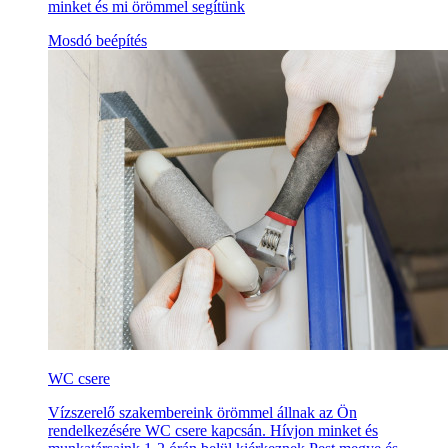
minket és mi örömmel segítünk
Mosdó beépítés
WC csere
Vízszerelő szakembereink örömmel állnak az Ön
rendelkezésére WC csere kapcsán. Hívjon minket és