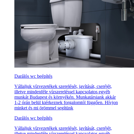
Darálós wc beépítés
Vállaljuk vízvezetékek szerelését, javítását, cseréjét,
illetve mindenféle vízszereléssel kapcsolatos egyéb
munkát Budapest és környékén. Munkatársiank akkár
1-2 órán belül kiérkeznek forgalomtól függően. Hívjon
minket és mi örömmel segítünk
Darálós wc beépítés
Vállaljuk vízvezetékek szerelését, javítását, cseréjét,
illetve mindenféle vízszereléssel kapcsolatos egyéb