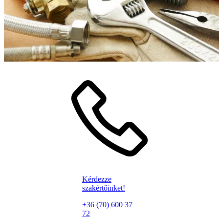
Kérdezze
szakértőinket!
+36 (70) 600 37
72