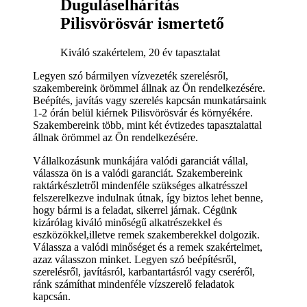
Duguláselhárítás
Pilisvörösvár ismertető
Kiváló szakértelem, 20 év tapasztalat
Legyen szó bármilyen vízvezeték szerelésről,
szakembereink örömmel állnak az Ön rendelkezésére.
Beépítés, javítás vagy szerelés kapcsán munkatársaink
1-2 órán belül kiérnek Pilisvörösvár és környékére.
Szakembereink több, mint két évtizedes tapasztalattal
állnak örömmel az Ön rendelkezésére.
Vállalkozásunk munkájára valódi garanciát vállal,
válassza ön is a valódi garanciát. Szakembereink
raktárkészletről mindenféle szükséges alkatrésszel
felszerelkezve indulnak útnak, így biztos lehet benne,
hogy bármi is a feladat, sikerrel járnak. Cégünk
kizárólag kiváló minőségű alkatrészekkel és
eszközökkel,illetve remek szakemberekkel dolgozik.
Válassza a valódi minőséget és a remek szakértelmet,
azaz válasszon minket. Legyen szó beépítésről,
szerelésről, javításról, karbantartásról vagy cseréről,
ránk számíthat mindenféle vízszerelő feladatok
kapcsán.