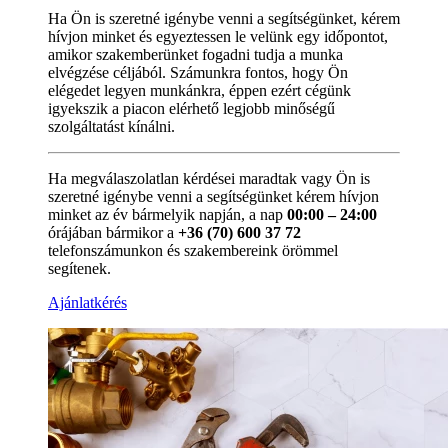
Ha Ön is szeretné igénybe venni a segítségünket, kérem
hívjon minket és egyeztessen le velünk egy időpontot,
amikor szakemberünket fogadni tudja a munka
elvégzése céljából. Számunkra fontos, hogy Ön
elégedet legyen munkánkra, éppen ezért cégünk
igyekszik a piacon elérhető legjobb minőségű
szolgáltatást kínálni.
Ha megválaszolatlan kérdései maradtak vagy Ön is
szeretné igénybe venni a segítségünket kérem hívjon
minket az év bármelyik napján, a nap
00:00 – 24:00
órájában bármikor a
+36 (70) 600 37 72
telefonszámunkon és szakembereink örömmel
segítenek.
Ajánlatkérés