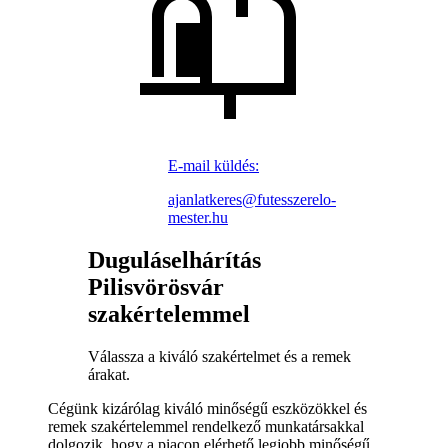
E-mail küldés:
ajanlatkeres@futesszerelo-
mester.hu
Duguláselhárítás
Pilisvörösvár
szakértelemmel
Válassza a kiváló szakértelmet és a remek
árakat.
Cégünk kizárólag kiváló minőségű eszközökkel és
remek szakértelemmel rendelkező munkatársakkal
dolgozik, hogy a piacon elérhető legjobb minőségű