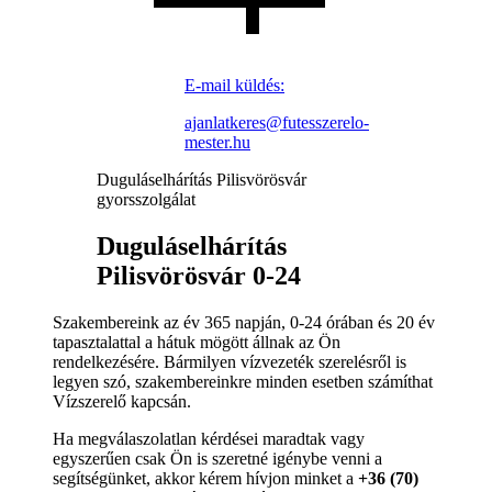
E-mail küldés:
ajanlatkeres@futesszerelo-
mester.hu
Duguláselhárítás Pilisvörösvár
gyorsszolgálat
Duguláselhárítás
Pilisvörösvár 0-24
Szakembereink az év 365 napján, 0-24 órában és 20 év
tapasztalattal a hátuk mögött állnak az Ön
rendelkezésére. Bármilyen vízvezeték szerelésről is
legyen szó, szakembereinkre minden esetben számíthat
Vízszerelő kapcsán.
Ha megválaszolatlan kérdései maradtak vagy
egyszerűen csak Ön is szeretné igénybe venni a
segítségünket, akkor kérem hívjon minket a
+36 (70)