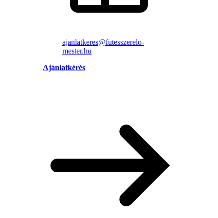
ajanlatkeres@futesszerelo-
mester.hu
Ajánlatkérés