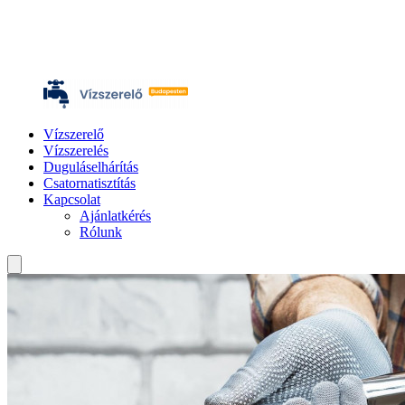
Vízszerelő
Vízszerelés
Duguláselhárítás
Csatornatisztítás
Kapcsolat
Ajánlatkérés
Rólunk