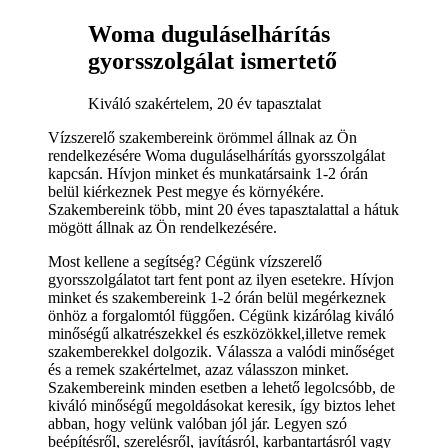
Woma duguláselhárítás
gyorsszolgálat ismertető
Kiváló szakértelem, 20 év tapasztalat
Vízszerelő szakembereink örömmel állnak az Ön
rendelkezésére Woma duguláselhárítás gyorsszolgálat
kapcsán. Hívjon minket és munkatársaink 1-2 órán
belül kiérkeznek Pest megye és környékére.
Szakembereink több, mint 20 éves tapasztalattal a hátuk
mögött állnak az Ön rendelkezésére.
Most kellene a segítség? Cégünk vízszerelő
gyorsszolgálatot tart fent pont az ilyen esetekre. Hívjon
minket és szakembereink 1-2 órán belül megérkeznek
önhöz a forgalomtól függően. Cégünk kizárólag kiváló
minőségű alkatrészekkel és eszközökkel,illetve remek
szakemberekkel dolgozik. Válassza a valódi minőséget
és a remek szakértelmet, azaz válasszon minket.
Szakembereink minden esetben a lehető legolcsóbb, de
kiváló minőségű megoldásokat keresik, így biztos lehet
abban, hogy velünk valóban jól jár. Legyen szó
beépítésről, szerelésről, javításról, karbantartásról vagy