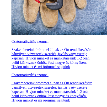
Csatornatisztítás azonnal
Szakembereink örömmel állnak az Ön rendelkezésére
bármilyen vízvezeték szerelés, javítás vagy cseréje
kapcsán. Hívjon mineket és munkatársaink 1-2 órán
belül kiérkeznek önhöz Pest megye és környékén.
Hívjon minket és mi örömmel segítünk
Csatornatisztítás azonnal
Szakembereink örömmel állnak az Ön rendelkezésére
bármilyen vízvezeték szerelés, javítás vagy cseréje
kapcsán. Hívjon mineket és munkatársaink 1-2 órán
belül kiérkeznek önhöz Pest megye és környékén.
Hívjon minket és mi örömmel segítünk