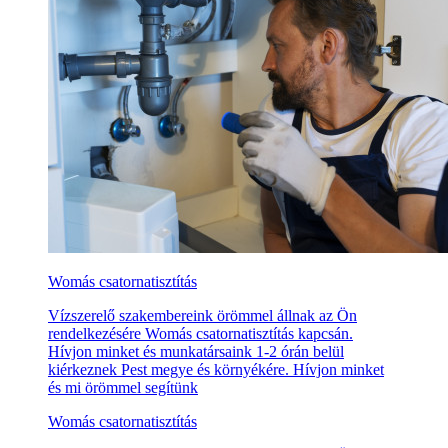
Womás csatornatisztítás
Vízszerelő szakembereink örömmel állnak az Ön
rendelkezésére Womás csatornatisztítás kapcsán.
Hívjon minket és munkatársaink 1-2 órán belül
kiérkeznek Pest megye és környékére. Hívjon minket
és mi örömmel segítünk
Womás csatornatisztítás