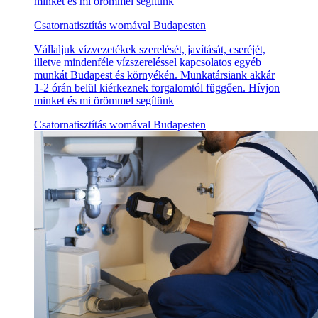
minket és mi örömmel segítünk
Csatornatisztítás womával Budapesten
Vállaljuk vízvezetékek szerelését, javítását, cseréjét,
illetve mindenféle vízszereléssel kapcsolatos egyéb
munkát Budapest és környékén. Munkatársiank akkár
1-2 órán belül kiérkeznek forgalomtól függően. Hívjon
minket és mi örömmel segítünk
Csatornatisztítás womával Budapesten