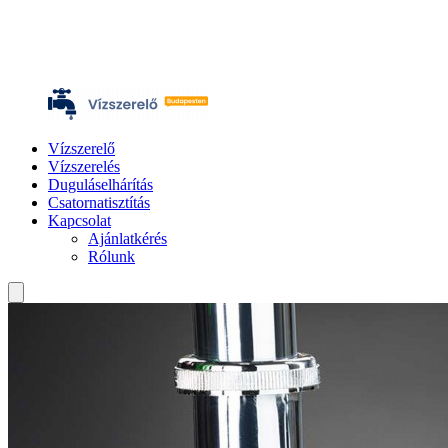
Vízszerelő
Vízszerelés
Duguláselhárítás
Csatornatisztítás
Kapcsolat
Ajánlatkérés
Rólunk