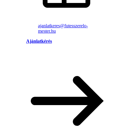
ajanlatkeres@futesszerelo-
mester.hu
Ajánlatkérés