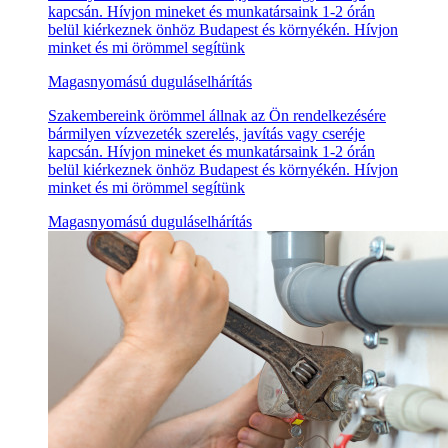
kapcsán. Hívjon mineket és munkatársaink 1-2 órán
belül kiérkeznek önhöz Budapest és környékén. Hívjon
minket és mi örömmel segítünk
Magasnyomású duguláselhárítás
Szakembereink örömmel állnak az Ön rendelkezésére
bármilyen vízvezeték szerelés, javítás vagy cseréje
kapcsán. Hívjon mineket és munkatársaink 1-2 órán
belül kiérkeznek önhöz Budapest és környékén. Hívjon
minket és mi örömmel segítünk
Magasnyomású duguláselhárítás