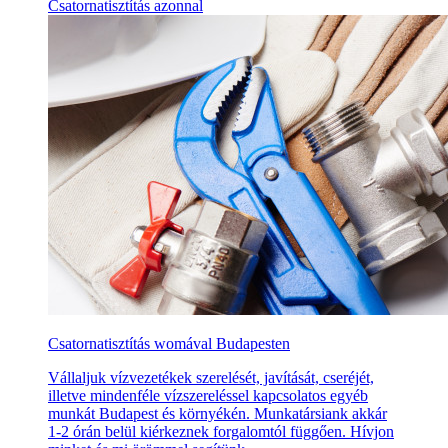
Csatornatisztítás azonnal
Csatornatisztítás womával Budapesten
Vállaljuk vízvezetékek szerelését, javítását, cseréjét,
illetve mindenféle vízszereléssel kapcsolatos egyéb
munkát Budapest és környékén. Munkatársiank akkár
1-2 órán belül kiérkeznek forgalomtól függően. Hívjon