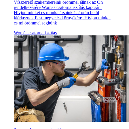
Vízszerelő szakembereink örömmel állnak az Ön
rendelkezésére Womás csatornatisztítás kapcsán.
Hívjon minket és munkatársaink 1-2 órán belül
kiérkeznek Pest megye és környékére. Hívjon minket
és mi örömmel segítünk
Womás csatornatisztítás