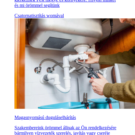
és mi örömmel segítünk
Csatornatisztítás womával
Magasnyomású duguláselhárítás
Szakembereink örömmel állnak az Ön rendelkezésére
bármilyen vízvezeték szerelés, javítás vagy cseréje