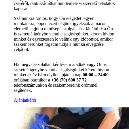
cseréről, ránk számíthat mindenféle vízszerelő feladatok
kapcsán.
Számunkra fontos, hogy Ön elégedet legyen
munkánkra, éppen ezért cégünk igyekszik a piacon
elérhető legjobb minőségű szolgáltatást kínálni. Ha Ön
is szeretné igénybe venni a segítségünket, kérem hívjon
minket és egyeztessen le velünk egy időpontot, amikor
szakemberünket fogadni tudja a munka elvégzése
céljából.
Ha megválaszolatlan kérdései maradtak vagy Ön is
szeretné igénybe venni a segítségünket kérem hívjon
minket az év bármelyik napján, a nap
00:00 – 24:00
órájában bármikor a
+36 (70) 600 37 72
telefonszámunkon és szakembereink örömmel
segítenek.
Ajánlatkérés