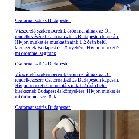
Csatornatisztítás Budapesten
Vízszerelő szakembereink örömmel állnak az Ön
rendelkezésére Csatornatisztítás Budapesten kapcsán.
Hívjon minket és munkatársaink 1-2 órán belül
kiérkeznek Budapest és környékére. Hívjon minket és
mi örömmel segítünk
Csatornatisztítás Budapesten
Vízszerelő szakembereink örömmel állnak az Ön
rendelkezésére Csatornatisztítás Budapesten kapcsán.
Hívjon minket és munkatársaink 1-2 órán belül
kiérkeznek Budapest és környékére. Hívjon minket és
mi örömmel segítünk
Csatornatisztítás Budapesten