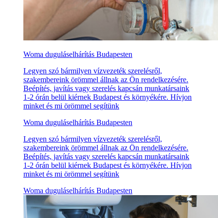
Woma duguláselhárítás Budapesten
Legyen szó bármilyen vízvezeték szerelésről,
szakembereink örömmel állnak az Ön rendelkezésére.
Beépítés, javítás vagy szerelés kapcsán munkatársaink
1-2 órán belül kiérnek Budapest és környékére. Hívjon
minket és mi örömmel segítünk
Woma duguláselhárítás Budapesten
Legyen szó bármilyen vízvezeték szerelésről,
szakembereink örömmel állnak az Ön rendelkezésére.
Beépítés, javítás vagy szerelés kapcsán munkatársaink
1-2 órán belül kiérnek Budapest és környékére. Hívjon
minket és mi örömmel segítünk
Woma duguláselhárítás Budapesten