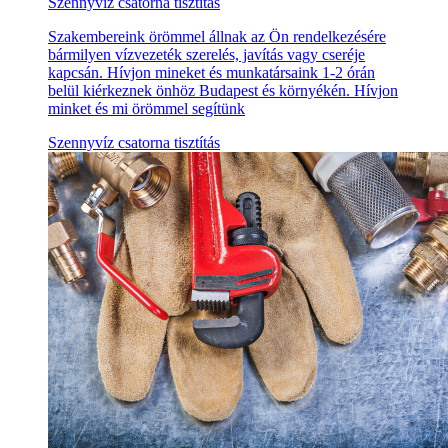
Szennyvíz csatorna tisztítás
Szakembereink örömmel állnak az Ön rendelkezésére
bármilyen vízvezeték szerelés, javítás vagy cseréje
kapcsán. Hívjon mineket és munkatársaink 1-2 órán
belül kiérkeznek önhöz Budapest és környékén. Hívjon
minket és mi örömmel segítünk
Szennyvíz csatorna tisztítás