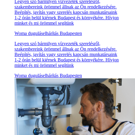
Legyen szó bármilyen vízvezeték szerelésről,
szakembereink örömmel állnak az Ön rendelkezésére.
Beépítés, javítás vagy szerelés kapcsán munkatársaink
1-2 órán belül kiérnek Budapest és környékére. Hívjon
minket és mi örömmel segítünk
Woma duguláselhárítás Budapesten
Legyen szó bármilyen vízvezeték szerelésről,
szakembereink örömmel állnak az Ön rendelkezésére.
Beépítés, javítás vagy szerelés kapcsán munkatársaink
1-2 órán belül kiérnek Budapest és környékére. Hívjon
minket és mi örömmel segítünk
Woma duguláselhárítás Budapesten