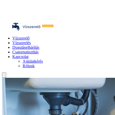
Vízszerelő
Vízszerelés
Duguláselhárítás
Csatornatisztítás
Kapcsolat
Ajánlatkérés
Rólunk