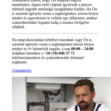
Számunkra fontos, hogy Ön elégedet legyen
munkánkra, éppen ezért cégünk igyekszik a piacon
elérhető legjobb minőségű szolgáltatást kínálni. Ha Ön
is szeretné igénybe venni a segítségünket, kérem hívjon
minket és egyeztessen le velünk egy időpontot, amikor
szakemberünket fogadni tudja a munka elvégzése
céljából.
Ha megválaszolatlan kérdései maradtak vagy Ön is
szeretné igénybe venni a segítségünket kérem hívjon
minket az év bármelyik napján, a nap
00:00 – 24:00
órájában bármikor a
+36 (70) 600 37 72
telefonszámunkon és szakembereink örömmel
segítenek.
Ajánlatkérés