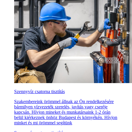
Szennyvíz csatorna tisztítás
Szakembereink örömmel állnak az Ön rendelkezésére
bármilyen vízvezeték szerelés, javítás vagy cseréje
kapcsán. Hívjon mineket és munkatársaink 1-2 órán
belül kiérkeznek önhöz Budapest és környékén. Hívjon
minket és mi örömmel segítünk