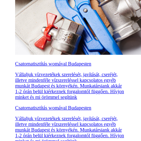
Csatornatisztítás womával Budapesten
Vállaljuk vízvezetékek szerelését, javítását, cseréjét,
illetve mindenféle vízszereléssel kapcsolatos egyéb
munkát Budapest és környékén. Munkatársiank akkár
1-2 órán belül kiérkeznek forgalomtól függően. Hívjon
minket és mi örömmel segítünk
Csatornatisztítás womával Budapesten
Vállaljuk vízvezetékek szerelését, javítását, cseréjét,
illetve mindenféle vízszereléssel kapcsolatos egyéb
munkát Budapest és környékén. Munkatársiank akkár
1-2 órán belül kiérkeznek forgalomtól függően. Hívjon