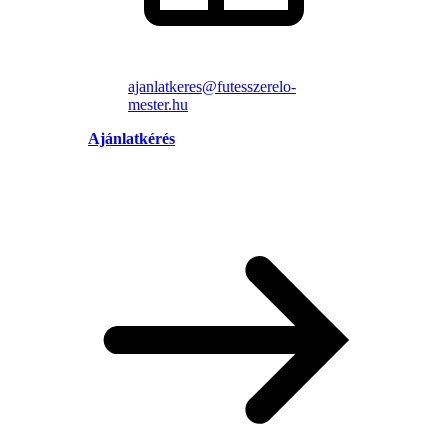
ajanlatkeres@futesszerelo-
mester.hu
Ajánlatkérés