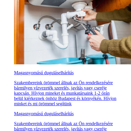
Magasnyomású duguláselhárítás
Szakembereink örömmel állnak az Ön rendelkezésére
bármilyen vízvezeték szerelés, javítás vagy cseréje
kapcsán. Hívjon mineket és munkatársaink 1-2 órán
belül kiérkeznek önhöz Budapest és környékén. Hívjon
minket és mi örömmel segítünk
Magasnyomású duguláselhárítás
Szakembereink örömmel állnak az Ön rendelkezésére
bármilyen vízvezeték szerelés, javítás vagy cseréje