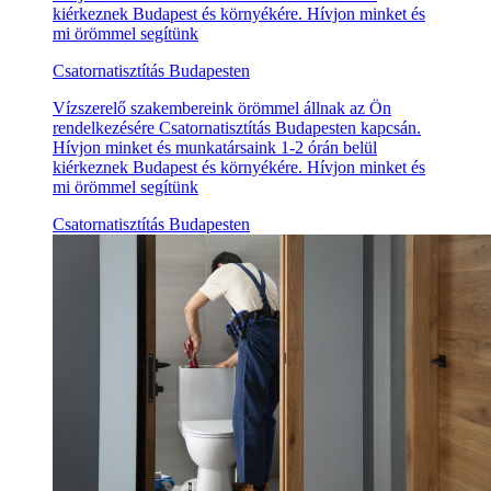
kiérkeznek Budapest és környékére. Hívjon minket és
mi örömmel segítünk
Csatornatisztítás Budapesten
Vízszerelő szakembereink örömmel állnak az Ön
rendelkezésére Csatornatisztítás Budapesten kapcsán.
Hívjon minket és munkatársaink 1-2 órán belül
kiérkeznek Budapest és környékére. Hívjon minket és
mi örömmel segítünk
Csatornatisztítás Budapesten