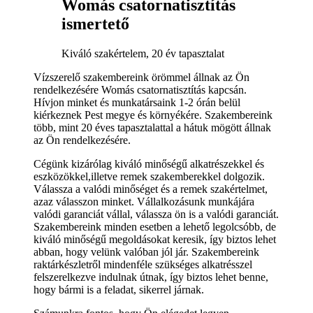
Womás csatornatisztítás
ismertető
Kiváló szakértelem, 20 év tapasztalat
Vízszerelő szakembereink örömmel állnak az Ön
rendelkezésére Womás csatornatisztítás kapcsán.
Hívjon minket és munkatársaink 1-2 órán belül
kiérkeznek Pest megye és környékére. Szakembereink
több, mint 20 éves tapasztalattal a hátuk mögött állnak
az Ön rendelkezésére.
Cégünk kizárólag kiváló minőségű alkatrészekkel és
eszközökkel,illetve remek szakemberekkel dolgozik.
Válassza a valódi minőséget és a remek szakértelmet,
azaz válasszon minket. Vállalkozásunk munkájára
valódi garanciát vállal, válassza ön is a valódi garanciát.
Szakembereink minden esetben a lehető legolcsóbb, de
kiváló minőségű megoldásokat keresik, így biztos lehet
abban, hogy velünk valóban jól jár. Szakembereink
raktárkészletről mindenféle szükséges alkatrésszel
felszerelkezve indulnak útnak, így biztos lehet benne,
hogy bármi is a feladat, sikerrel járnak.