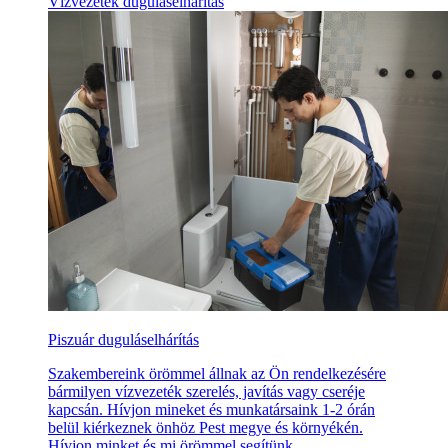
Vízvezeték duguláselhárítás
Piszuár duguláselhárítás
Szakembereink örömmel állnak az Ön rendelkezésére
bármilyen vízvezeték szerelés, javítás vagy cseréje
kapcsán. Hívjon mineket és munkatársaink 1-2 órán
belül kiérkeznek önhöz Pest megye és környékén.
Hívjon minket és mi örömmel segítünk