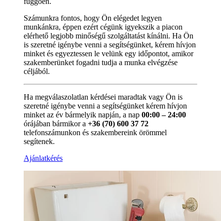
függően.
Számunkra fontos, hogy Ön elégedet legyen
munkánkra, éppen ezért cégünk igyekszik a piacon
elérhető legjobb minőségű szolgáltatást kínálni. Ha Ön
is szeretné igénybe venni a segítségünket, kérem hívjon
minket és egyeztessen le velünk egy időpontot, amikor
szakemberünket fogadni tudja a munka elvégzése
céljából.
Ha megválaszolatlan kérdései maradtak vagy Ön is
szeretné igénybe venni a segítségünket kérem hívjon
minket az év bármelyik napján, a nap
00:00 – 24:00
órájában bármikor a
+36 (70) 600 37 72
telefonszámunkon és szakembereink örömmel
segítenek.
Ajánlatkérés