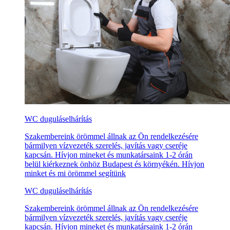
WC duguláselhárítás
Szakembereink örömmel állnak az Ön rendelkezésére
bármilyen vízvezeték szerelés, javítás vagy cseréje
kapcsán. Hívjon mineket és munkatársaink 1-2 órán
belül kiérkeznek önhöz Budapest és környékén. Hívjon
minket és mi örömmel segítünk
WC duguláselhárítás
Szakembereink örömmel állnak az Ön rendelkezésére
bármilyen vízvezeték szerelés, javítás vagy cseréje
kapcsán. Hívjon mineket és munkatársaink 1-2 órán