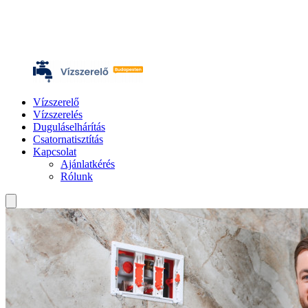
Vízszerelő
Vízszerelés
Duguláselhárítás
Csatornatisztítás
Kapcsolat
Ajánlatkérés
Rólunk