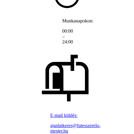
Munkanapokon:
00:00
–
24:00
E-mail küldés:
ajanlatkeres@futesszerelo-
mester.hu