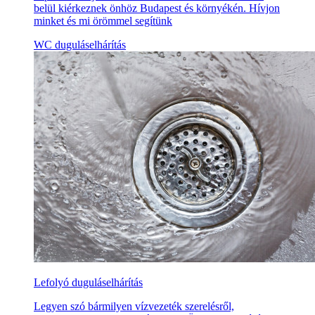
belül kiérkeznek önhöz Budapest és környékén. Hívjon
minket és mi örömmel segítünk
WC duguláselhárítás
Lefolyó duguláselhárítás
Legyen szó bármilyen vízvezeték szerelésről,