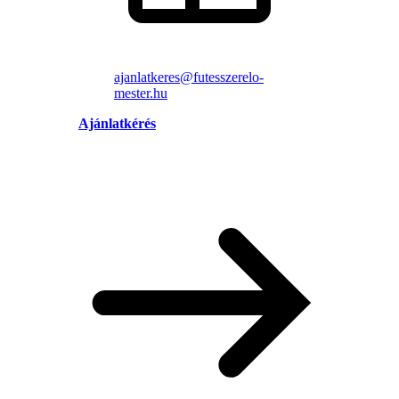
ajanlatkeres@futesszerelo-
mester.hu
Ajánlatkérés