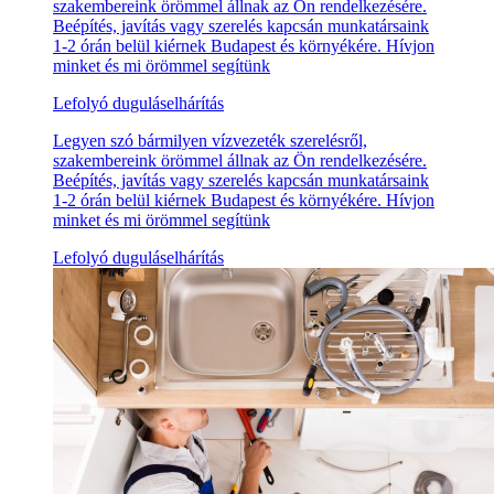
szakembereink örömmel állnak az Ön rendelkezésére.
Beépítés, javítás vagy szerelés kapcsán munkatársaink
1-2 órán belül kiérnek Budapest és környékére. Hívjon
minket és mi örömmel segítünk
Lefolyó duguláselhárítás
Legyen szó bármilyen vízvezeték szerelésről,
szakembereink örömmel állnak az Ön rendelkezésére.
Beépítés, javítás vagy szerelés kapcsán munkatársaink
1-2 órán belül kiérnek Budapest és környékére. Hívjon
minket és mi örömmel segítünk
Lefolyó duguláselhárítás