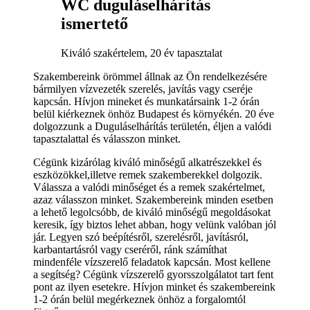
WC duguláselhárítás
ismertető
Kiváló szakértelem, 20 év tapasztalat
Szakembereink örömmel állnak az Ön rendelkezésére
bármilyen vízvezeték szerelés, javítás vagy cseréje
kapcsán. Hívjon mineket és munkatársaink 1-2 órán
belül kiérkeznek önhöz Budapest és környékén. 20 éve
dolgozzunk a Duguláselhárítás területén, éljen a valódi
tapasztalattal és válasszon minket.
Cégünk kizárólag kiváló minőségű alkatrészekkel és
eszközökkel,illetve remek szakemberekkel dolgozik.
Válassza a valódi minőséget és a remek szakértelmet,
azaz válasszon minket. Szakembereink minden esetben
a lehető legolcsóbb, de kiváló minőségű megoldásokat
keresik, így biztos lehet abban, hogy velünk valóban jól
jár. Legyen szó beépítésről, szerelésről, javításról,
karbantartásról vagy cseréről, ránk számíthat
mindenféle vízszerelő feladatok kapcsán. Most kellene
a segítség? Cégünk vízszerelő gyorsszolgálatot tart fent
pont az ilyen esetekre. Hívjon minket és szakembereink
1-2 órán belül megérkeznek önhöz a forgalomtól