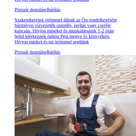
Piszuár duguláselhárítás
Szakembereink örömmel állnak az Ön rendelkezésére
bármilyen vízvezeték szerelés, javítás vagy cseréje
kapcsán. Hívjon mineket és munkatársaink 1-2 órán
belül kiérkeznek önhöz Pest megye és környékén.
Hívjon minket és mi örömmel segítünk
Piszuár duguláselhárítás