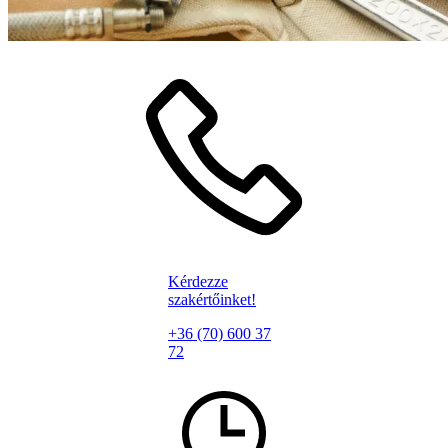
Kérdezze
szakértőinket!
+36 (70) 600 37
72